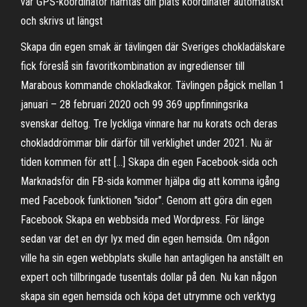
vår GPS-koordinator hämtas din plats koordinater automatiskt
och skrivs ut längst
Skapa din egen smak är tävlingen där Sveriges chokladälskare
fick föreslå sin favoritkombination av ingredienser till
Marabous kommande chokladkakor. Tävlingen pågick mellan 1
januari – 28 februari 2020 och 99 369 uppfinningsrika
svenskar deltog. Tre lyckliga vinnare har nu korats och deras
chokladdrömmar blir därför till verklighet under 2021. Nu är
tiden kommen för att […] Skapa din egen Facebook-sida och
Marknadsför din FB-sida kommer hjälpa dig att komma igång
med Facebook funktionen "sidor". Genom att göra din egen
Facebook Skapa en webbsida med Wordpress. För länge
sedan var det en dyr lyx med din egen hemsida. Om någon
ville ha sin egen webbplats skulle han antagligen ha anställt en
expert och tillbringade tusentals dollar på den. Nu kan någon
skapa sin egen hemsida och köpa det utrymme och verktyg