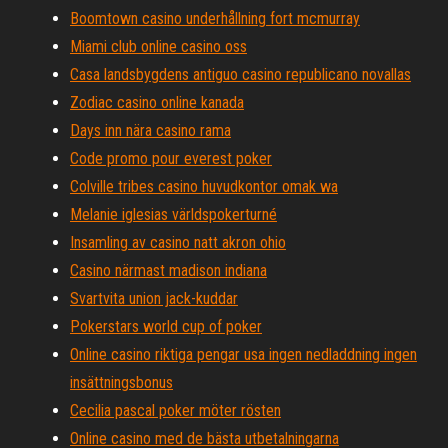
Boomtown casino underhållning fort mcmurray
Miami club online casino oss
Casa landsbygdens antiguo casino republicano novallas
Zodiac casino online kanada
Days inn nära casino rama
Code promo pour everest poker
Colville tribes casino huvudkontor omak wa
Melanie iglesias världspokerturné
Insamling av casino natt akron ohio
Casino närmast madison indiana
Svartvita union jack-kuddar
Pokerstars world cup of poker
Online casino riktiga pengar usa ingen nedladdning ingen
insättningsbonus
Cecilia pascal poker möter rösten
Online casino med de bästa utbetalningarna