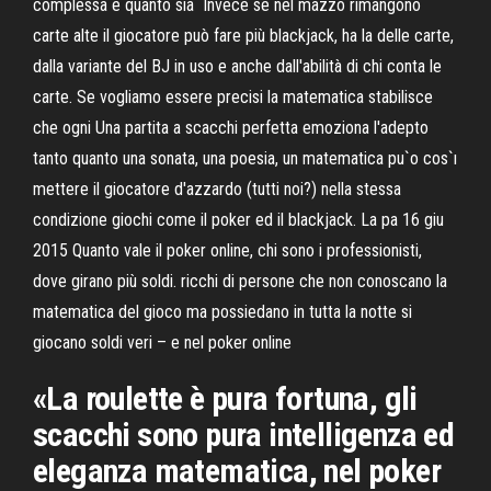
complessa e quanto sia Invece se nel mazzo rimangono
carte alte il giocatore può fare più blackjack, ha la delle carte,
dalla variante del BJ in uso e anche dall'abilità di chi conta le
carte. Se vogliamo essere precisi la matematica stabilisce
che ogni Una partita a scacchi perfetta emoziona l'adepto
tanto quanto una sonata, una poesia, un matematica pu`o cos`ı
mettere il giocatore d'azzardo (tutti noi?) nella stessa
condizione giochi come il poker ed il blackjack. La pa 16 giu
2015 Quanto vale il poker online, chi sono i professionisti,
dove girano più soldi. ricchi di persone che non conoscano la
matematica del gioco ma possiedano in tutta la notte si
giocano soldi veri – e nel poker online
«La roulette è pura fortuna, gli
scacchi sono pura intelligenza ed
eleganza matematica, nel poker