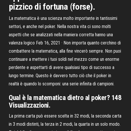
pizzico di fortuna (forse).
La matematica è una scienza molto importante in tantissimi
settori, e anche nel poker. Nella nostra vita ci sono molti
aspetti che se analizzati nella maniera corretta hanno una
valenza logico Feb 16, 2021 · Non importa quanto cerchino di
combattere la matematica, alla fine vincerò sempre. Non puoi
continuare a mettere i tuoi soldi nel mezzo come un enorme
perdente e aspettarti di avere qualsiasi tipo di successo a
lungo termine. Questo è davvero tutto ciò che il poker in
realtà è quando lo scomponi: una serie infinita di campioni.
Qual è la matematica dietro al poker? 148
Visualizzazioni.
La prima carta può essere scelta in 32 modi, la seconda carta
in 3 modi distinti, la terza in 2 modi, la quarta in un solo modo.