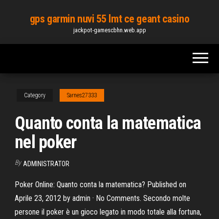
Skip
gps garmin nuvi 55 lmt ce geant casino
to
jackpot-gamescbhn.web.app
the
content
Category
Sarnes27333
Quanto conta la matematica
nel poker
By
ADMINISTRATOR
Poker Online: Quanto conta la matematica? Published on
Aprile 23, 2012 by admin · No Comments. Secondo molte
persone il poker è un gioco legato in modo totale alla fortuna,