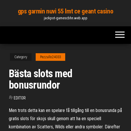
Skip
gps garmin nuvi 55 lmt ce geant casino
to
jackpot-gamescbhn.web.app
the
content
Category
Pezzullo24033
Bästa slots med
bonusrundor
By
EDITOR
Men trots detta kan en spelare få tillgång till en bonusrunda på
gratis slots för skojs skull genom att ha en speciell
kombination av Scatters, Wilds eller andra symboler. Därefter