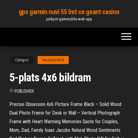
Skip
gps garmin nuvi 55 lmt ce geant casino
to
jackpot-gamescbhn.web.app
the
content
Category
Pezzullo24033
5-plats 4x6 bildram
By
PUBLISHER
Precise Obsession 4x6 Picture Frame Black – Solid Wood
Dual Photo Frame for Desk or Wall – Vertical Photograph
Frame with Heart Warming Memories Quote for Couples,
Mom, Dad, Family Isaac Jacobs Natural Wood Sentiments