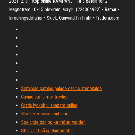
2021. 2. 3. · Köp online KAMPANJ - Ta 3 betala för 2,
Magnetram 10x15 plexiram, acrylr.. (224064922) • Ramar -
Inredningsdetaljer • Skick: Oanvänd Fri Frakt • Tradera.com
Seminole gaming palace casino immokalee
Casino sur la mer trevligt
Gratis lyckohjul skapare online
Blue laker casino sublime
Spelande dan pojke möter världen
Stor vinst på spelautomater