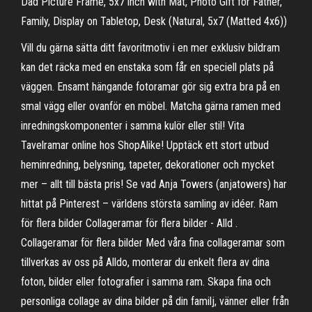
Dad Picture Frame, 5x7 inch with Mat, Photo Gift for Father,
Family, Display on Tabletop, Desk (Natural, 5x7 (Matted 4x6))
Vill du gärna sätta ditt favoritmotiv i en mer exklusiv bildram
kan det räcka med en enstaka som får en speciell plats på
väggen. Ensamt hängande fotoramar gör sig extra bra på en
smal vägg eller ovanför en möbel. Matcha gärna ramen med
inredningskomponenter i samma kulör eller stil! Vita
Tavelramar online hos ShopAlike! Upptäck ett stort utbud
heminredning, belysning, tapeter, dekorationer och mycket
mer – allt till bästa pris! Se vad Anja Towers (anjatowers) har
hittat på Pinterest – världens största samling av idéer. Ram
för flera bilder Collageramar för flera bilder - Alld .
Collageramar för flera bilder Med våra fina collageramar som
tillverkas av oss på Alldo, monterar du enkelt flera av dina
foton, bilder eller fotografier i samma ram. Skapa fina och
personliga collage av dina bilder på din familj, vänner eller från